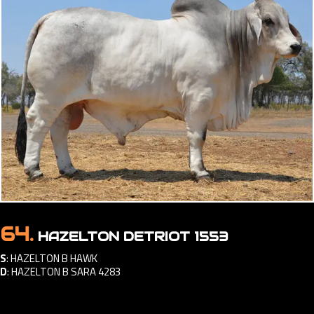
64.
HAZELTON DETRIOT 1553
S
:
HAZELTON B HAWK
D
:
HAZELTON B SARA 4283